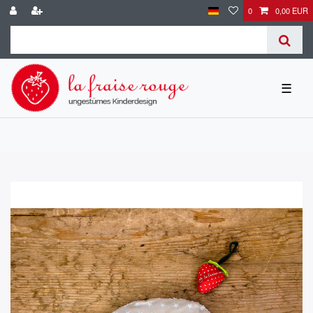
0
0,00 EUR
☰