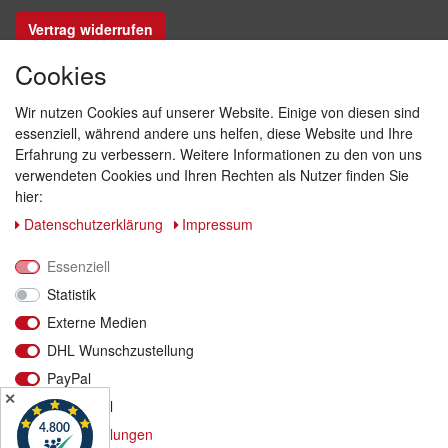
Vertrag widerrufen
Cookies
Sicher bezahlen
Wir nutzen Cookies auf unserer Website. Einige von diesen sind
essenziell, während andere uns helfen, diese Website und Ihre
Erfahrung zu verbessern. Weitere Informationen zu den von uns
verwendeten Cookies und Ihren Rechten als Nutzer finden Sie
hier:
Daten­schutz­erklärung
Impressum
Essenziell
Statistik
Externe Medien
DHL Wunschzustellung
PayPal
Versand & Retoure
✕
Funktional
Wir versenden mit DHL
Weitere Einstellungen