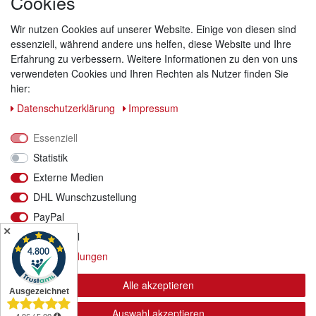
Cookies
Sicher bezahlen
Wir nutzen Cookies auf unserer Website. Einige von diesen sind
essenziell, während andere uns helfen, diese Website und Ihre
Erfahrung zu verbessern. Weitere Informationen zu den von uns
verwendeten Cookies und Ihren Rechten als Nutzer finden Sie
hier:
Daten­schutz­erklärung
Impressum
Essenziell
Statistik
Externe Medien
DHL Wunschzustellung
PayPal
Versand & Retoure
✕
Funktional
Wir versenden mit DHL
Weitere Einstellungen
Alle akzeptieren
© Copyright 2026 la fraise rouge GmbH | Alle Rechte
Auswahl akzeptieren
vorbehalten.