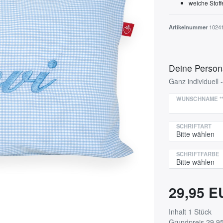
weiche Stoff
Artikelnummer
1024
Deine Persona
Ganz individuell 
WUNSCHNAME
*
SCHRIFTART
SCHRIFTFARBE
29,95 
Inhalt
1
Stück
Grundpreis
29,95