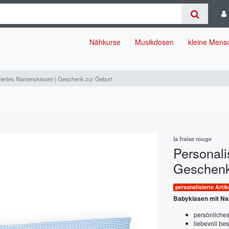
Nähkurse
Musikdosen
kleine Men
siertes Namenskissen | Geschenk zur Geburt
la fraise rouge
Personali
Geschenk
personalisierte Artik
Babykissen mit N
persönliches
liebevoll bes