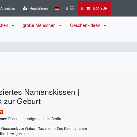
Anmelden
Registrieren
0
0
0,00 EUR
schen
große Menschen
Geschenkideen
siertes Namenskissen |
 zur Geburt
el
Pascal – handgemacht in Berlin.
amen
 Geschenk zur Geburt, Taufe oder fürs Kinderzimmer
tickt bzw. gestaltet