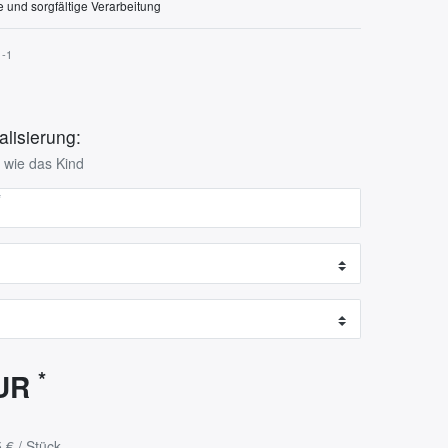
e und sorgfältige Verarbeitung
1-1
lisierung:
- wie das Kind
*
*
EUR
 € / Stück