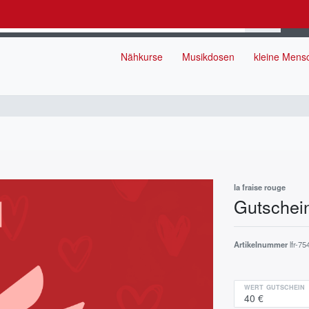
Nähkurse
Musikdosen
kleine Men
la fraise rouge
Gutschei
Artikelnummer
lfr-75
WERT GUTSCHEIN