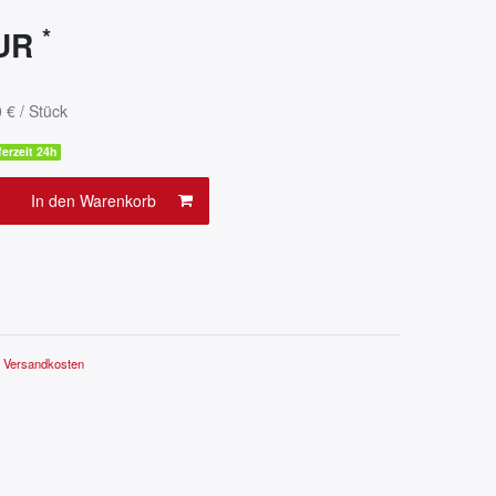
*
EUR
 € / Stück
ferzeit 24h
In den Warenkorb
.
Versandkosten