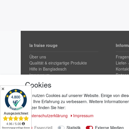
la fraise rouge
Inform
Über uns
Fragen
Qualität & einzigartige Produkte
Liefer-
Hilfe in Bangladesch
Kontak
Impressum
Datens
Widerr
Cookies
AGB & 
✕
Wir nutzen Cookies auf unserer Website. Einige von dies
und Ihre Erfahrung zu verbessern. Weitere Information
Vertra
Nutzer finden Sie hier:
Daten­schutz­erklärung
Impressum
Essenziell
Statistik
Externe Medien