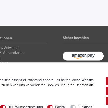
Sicher bezahlen
ationen
 & Antworten
 & Versandkosten
t
chutz
ufsrecht
Kundeninfo
en sind essenziell, während andere uns helfen, diese Website
en zu den von uns verwendeten Cookies und Ihren Rechten als
g widerrufen
DHL Wunschzustellung
PayPal
Funktional