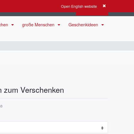
Open English website
Anmelden
Registrieren
0
0
0,00 EUR
schen
große Menschen
Geschenkideen
n zum Verschenken
43