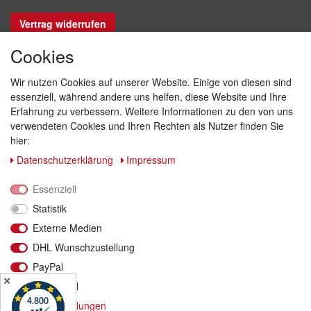
Vertrag widerrufen
Cookies
Sicher bezahlen
Wir nutzen Cookies auf unserer Website. Einige von diesen sind
essenziell, während andere uns helfen, diese Website und Ihre
Erfahrung zu verbessern. Weitere Informationen zu den von uns
verwendeten Cookies und Ihren Rechten als Nutzer finden Sie
hier:
Daten­schutz­erklärung
Impressum
Essenziell
Statistik
Externe Medien
DHL Wunschzustellung
Versand & Retoure
PayPal
✕
Funktional
Wir versenden mit DHL
Weitere Einstellungen