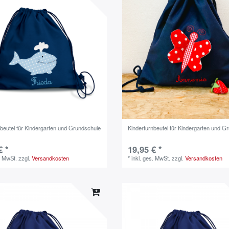
nbeutel für Kindergarten und Grundschule
Kinderturnbeutel für Kindergarten und G
€ *
19,95 € *
. MwSt.
zzgl.
Versandkosten
*
inkl. ges. MwSt.
zzgl.
Versandkosten