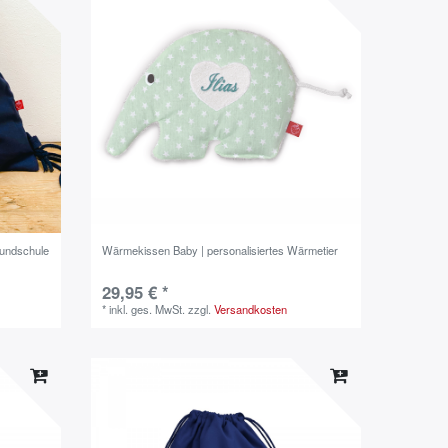
rundschule
Wärmekissen Baby | personalisiertes Wärmetier
29,95 € *
*
inkl. ges. MwSt.
zzgl.
Versandkosten