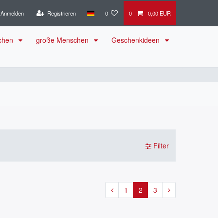
Anmelden
Registrieren
0
0
0,00 EUR
schen
große Menschen
Geschenkideen
Filter
1
2
3