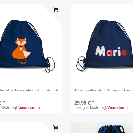
nbeutel für Kindergarten und Grundschule
Kinder Sportbeutel mit Namen aus Baum
€ *
29,95 € *
. MwSt.
zzgl.
Versandkosten
*
inkl. ges. MwSt.
zzgl.
Versandkosten