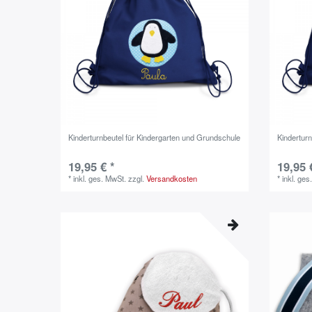
Kinderturnbeutel für Kindergarten und Grundschule
Kindertur
19,95 € *
19,95 
*
inkl. ges. MwSt.
zzgl.
Versandkosten
*
inkl. ges