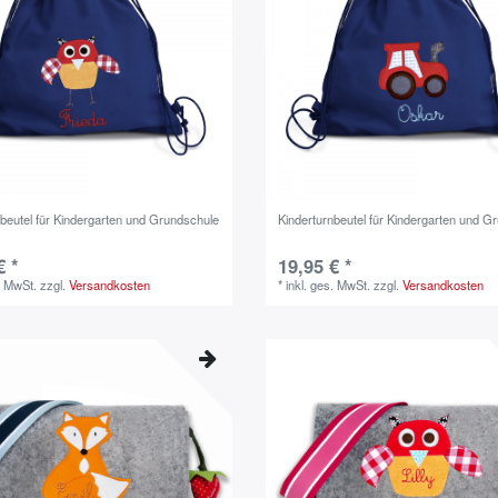
nbeutel für Kindergarten und Grundschule
Kinderturnbeutel für Kindergarten und G
€ *
19,95 € *
. MwSt.
zzgl.
Versandkosten
*
inkl. ges. MwSt.
zzgl.
Versandkosten