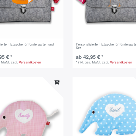
ierte Filztasche für Kindergarten und
Personalisierte Filztasche für Kindergar
Kita
95 € *
ab 42,95 € *
. MwSt.
zzgl.
Versandkosten
*
inkl. ges. MwSt.
zzgl.
Versandkosten