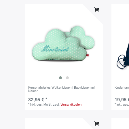
Personalisiertes Wolkenkissen | Babykissen mit
Kindertur
Namen
32,95 € *
19,95 
*
inkl. ges. MwSt.
zzgl.
Versandkosten
*
inkl. ges