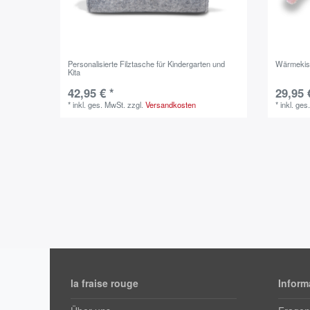
Personalisierte Filztasche für Kindergarten und
Wärmekiss
Kita
42,95 € *
29,95 
*
inkl. ges. MwSt.
zzgl.
Versandkosten
*
inkl. ges
la fraise rouge
Inform