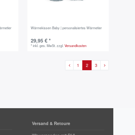
ärmetier
Wärmekissen Baby | personalisiertes Wärmetier
29,95 € *
*
inkl. ges. MwSt.
zzgl.
Versandkosten
1
2
3
Versand & Retoure