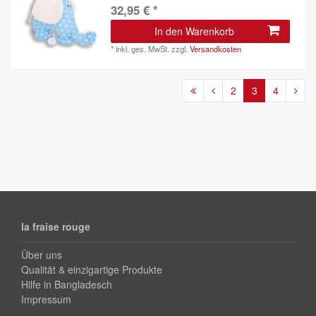
32,95 € *
In den Warenkorb
*
inkl. ges. MwSt.
zzgl.
Versandkosten
2
3
4
la fraise rouge
Über uns
Qualität & einzigartige Produkte
Hilfe in Bangladesch
Impressum