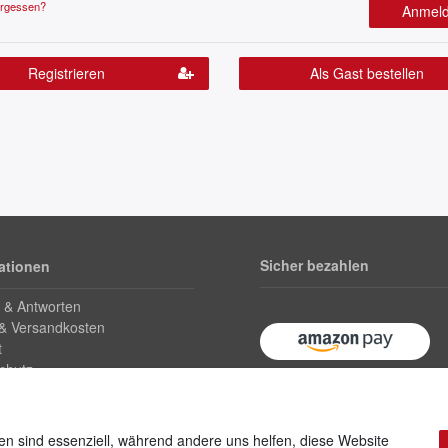
ergessen?
Anmel
Registrieren
Als Gast bestellen
Sicher bezahlen
ationen
 & Antworten
 & Versandkosten
t
chutz
ufsrecht
Kundeninfo
en sind essenziell, während andere uns helfen, diese Website