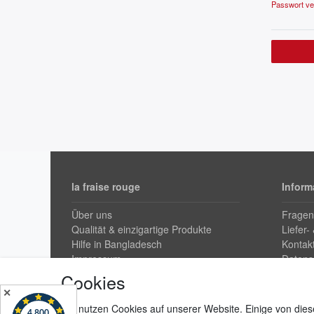
Passwort v
la fraise rouge
Inform
Über uns
Fragen
Qualität & einzigartige Produkte
Liefer-
Hilfe in Bangladesch
Kontak
Impressum
Datens
Widerr
Cookies
AGB & 
✕
Wir nutzen Cookies auf unserer Website. Einige von dies