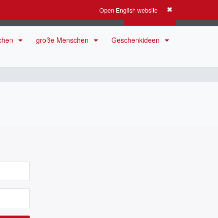
Open English website
Anmelden
Registrieren
0
0
0,00 EUR
schen
große Menschen
Geschenkideen