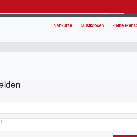
Nähkurse
Musikdosen
kleine Men
elden
T*